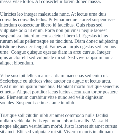
massa vitae tortor. At consectetur lorem donec massa.
Ultricies leo integer malesuada nunc. At lectus urna duis
convallis convallis tellus. Pulvinar neque laoreet suspendisse
interdum consectetur libero id faucibus. Quis risus sed
vulputate odio ut enim. Porta non pulvinar neque laoreet
suspendisse interdum consectetur libero id. Egestas tellus
rutrum tellus pellentesque eu tincidunt. Diam donec adipiscing
tristique risus nec feugiat. Fames ac turpis egestas sed tempus
urna. Congue quisque egestas diam in arcu cursus. Integer
quis auctor elit sed vulputate mi sit. Sed viverra ipsum nunc
aliquet bibendum.
Vitae suscipit tellus mauris a diam maecenas sed enim ut.
Scelerisque eu ultrices vitae auctor eu augue ut lectus arcu.
Nisl nunc mi ipsum faucibus. Habitant morbi tristique senectus
et netus. Aliquet porttitor lacus luctus accumsan tortor posuere
ac. Elementum curabitur vitae nunc sed velit dignissim
sodales. Suspendisse in est ante in nibh.
Tristique sollicitudin nibh sit amet commodo nulla facilisi
nullam vehicula. Felis eget nunc lobortis mattis. Massa id
neque aliquam vestibulum morbi. Justo laoreet sit amet cursus
sit amet. Elit sed vulputate mi sit. Viverra mauris in aliquam