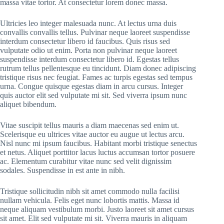
massa vitae tortor. At consectetur lorem donec massa.
Ultricies leo integer malesuada nunc. At lectus urna duis
convallis convallis tellus. Pulvinar neque laoreet suspendisse
interdum consectetur libero id faucibus. Quis risus sed
vulputate odio ut enim. Porta non pulvinar neque laoreet
suspendisse interdum consectetur libero id. Egestas tellus
rutrum tellus pellentesque eu tincidunt. Diam donec adipiscing
tristique risus nec feugiat. Fames ac turpis egestas sed tempus
urna. Congue quisque egestas diam in arcu cursus. Integer
quis auctor elit sed vulputate mi sit. Sed viverra ipsum nunc
aliquet bibendum.
Vitae suscipit tellus mauris a diam maecenas sed enim ut.
Scelerisque eu ultrices vitae auctor eu augue ut lectus arcu.
Nisl nunc mi ipsum faucibus. Habitant morbi tristique senectus
et netus. Aliquet porttitor lacus luctus accumsan tortor posuere
ac. Elementum curabitur vitae nunc sed velit dignissim
sodales. Suspendisse in est ante in nibh.
Tristique sollicitudin nibh sit amet commodo nulla facilisi
nullam vehicula. Felis eget nunc lobortis mattis. Massa id
neque aliquam vestibulum morbi. Justo laoreet sit amet cursus
sit amet. Elit sed vulputate mi sit. Viverra mauris in aliquam